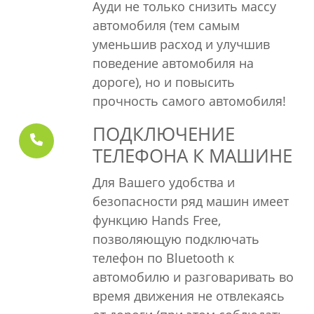
Ауди не только снизить массу
Иммобилайзер
автомобиля (тем самым
Пассивная безопасность
уменьшив расход и улучшив
Подушка безопасности водителя
поведение автомобиля на
Защита картера двигателя
дороге), но и повысить
3 точечные ремни безопасности на
прочность самого автомобиля!
передних сиденьях с ограничителями
ПОДКЛЮЧЕНИЕ
усилий
ТЕЛЕФОНА К МАШИНЕ
Три 3 точечных ремня безопасности на
задних сиденьях
Для Вашего удобства и
Экстерьер
безопасности ряд машин имеет
функцию Hands Free,
Боковые зеркала с ручной
позволяющую подключать
регулировкой из салона черного цвета
телефон по Bluetooth к
Черная решетка радиатора
автомобилю и разговаривать во
Тонированные стекла
время движения не отвлекаясь
Антикоррозийная обработка