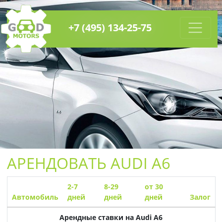
+7 (495) 134-25-75
АРЕНДОВАТЬ
AUDI A6
2-7
8-29
от 30
Автомобиль
дней
дней
дней
Залог
Арендные ставки на
Audi A6