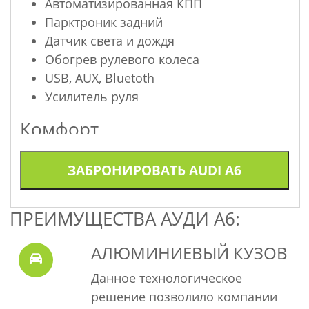
Автоматизированная КПП
Парктроник задний
Датчик света и дождя
Обогрев рулевого колеса
USB, AUX, Bluetoth
Усилитель руля
Комфорт
Гидроусилитель рулевого управления
ЗАБРОНИРОВАТЬ
AUDI A6
Климат и обогрев
Обогрев заднего стекла
ПРЕИМУЩЕСТВА АУДИ А6:
Рециркуляция воздуха
АЛЮМИНИЕВЫЙ КУЗОВ
Адаптация двигателя к запуску в
холодном климате
Данное технологическое
решение позволило компании
Охранные системы