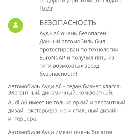
от дороги (при этом соблюдать
Передние брызговики
ПДД)!
Декорированные колпаки
Литые колесные диски 18"
БЕЗОПАСНОСТЬ
Окраска металлик или перламутровая
Ауди А6 очень безопасен!
лаковая краска
Данный автомобиль был
Интерьер
протестирован по технологии
Кожаная обивка сидений
EuroNCAP и получил пять из
Тахометр
пяти возможных звезд
Прочее
безопасности!
Автомобиль Ауди А6 - седан бизнес класса.
Запасное колесо полноразмерное
Элегантный, динамичный, комфортный.
Audi A6 имеет не только яркий и элегантный
дизайн экстерьера, но и стильный дизайн
интерьера.
Автомобили Ауди имеют очень богатое